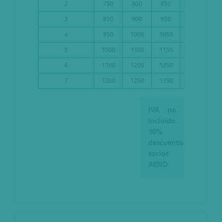
2
750
800
850
850
9
3
850
900
950
950
1
4
950
1000
1050
1000
1
5
1000
1100
1150
1100
1
6
1100
1200
1250
1200
1
7
1200
1250
1350
1250
1
IVA no
incluido.
10%
descuento
socios
AEND.