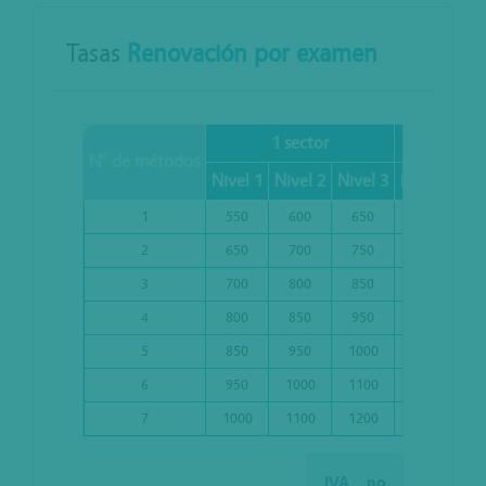
Tasas
Renovación por examen
1 sector
2 se
Nº de métodos
Nivel 1
Nivel 2
Nivel 3
Nivel 1
Niv
1
550
600
650
650
7
2
650
700
750
700
8
3
700
800
850
800
8
4
800
850
950
850
9
5
850
950
1000
950
1
6
950
1000
1100
1000
1
7
1000
1100
1200
1100
1
IVA no