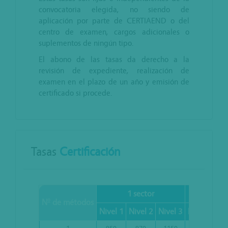
convocatoria elegida, no siendo de
aplicación por parte de CERTIAEND o del
centro de examen, cargos adicionales o
suplementos de ningún tipo.
El abono de las tasas da derecho a la
revisión de expediente, realización de
examen en el plazo de un año y emisión de
certificado si procede.
Tasas
Certificación
1 sector
2 se
Nº de métodos
Nivel 1
Nivel 2
Nivel 3
Nivel 1
Niv