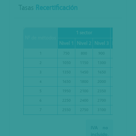
Tasas
Recertificación
1 sector
2 se
Nº de métodos
Nivel 1
Nivel 2
Nivel 3
Nivel 1
Niv
1
750
800
900
900
1
2
1050
1150
1300
1250
1
3
1350
1450
1650
1550
1
4
1650
1800
2000
1850
1
5
1950
2100
2350
2150
2
6
2250
2400
2700
2450
2
7
2550
2750
3100
2750
2
IVA no
incluido.