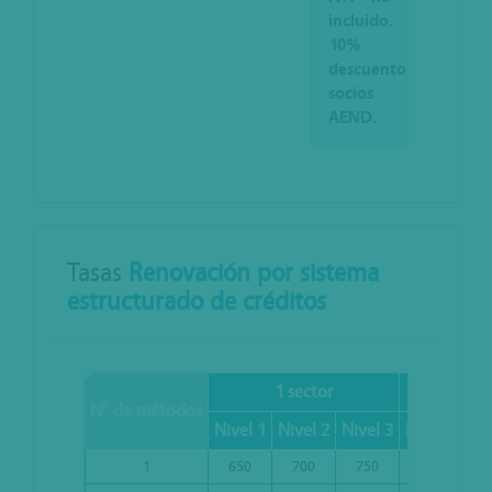
incluido.
10%
descuento
socios
AEND.
Tasas
Renovación por sistema
estructurado de créditos
1 sector
2 se
Nº de métodos
Nivel 1
Nivel 2
Nivel 3
Nivel 1
Niv
1
650
700
750
750
8