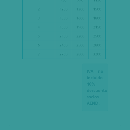
1
950
970
1150
1100
1
2
1250
1300
1500
1400
1
3
1550
1600
1800
1700
1
4
1850
1900
2150
2000
2
5
2150
2200
2500
2300
2
6
2450
2500
2800
2600
2
7
2750
2800
3200
2900
2
IVA no
incluido.
10%
descuento
socios
AEND.