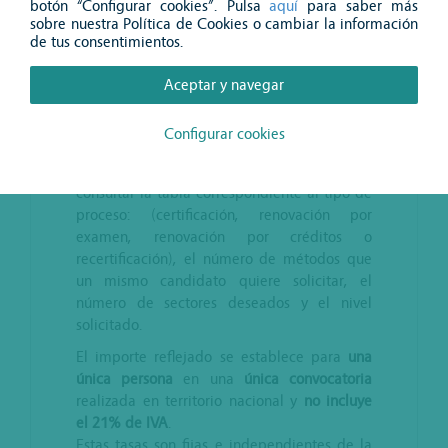
Tasas Certiaend UNE-EN ISO 9712:2023
Tasas
Certiaend
UNE-EN ISO
9712:2023
Para conocer el importe a abonar debe
consultar la tabla correspondiente al tipo de
proceso: (certificación, renovación por
examen, renovación por créditos o
recertificación), el número de métodos que
un mismo candidato quiere solicitar, el
número de sectores deseados y el nivel
solicitado.
El importe reflejado se establece para
una
única persona
en una
única convocatoria
realizada en territorio nacional y
no incluye
el 21% de IVA
.
Estas tasas son fijas e independientes de la